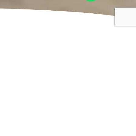
פתרונות הצללה -
לאנשים שמבינים איכות
כל מרפסת, חצר או גג הם שונים – בכיוון השמש, בגובה המבנה 
בחלל.
לכן אצלנו כל פרויקט מתחיל בתהליך תכנון מקצועי, הכולל התא
סוג המערכת, מבנה הפרגולה או הסוכך, וסוג בד ההצללה.
כשאיכות, עמידות ושירות לאורך שנים, זה מה שחשוב לכם באמת
השרון זו הכתובת עבורכם.