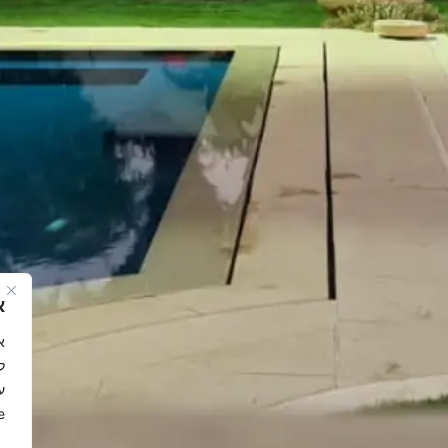
א
ל
ע
.