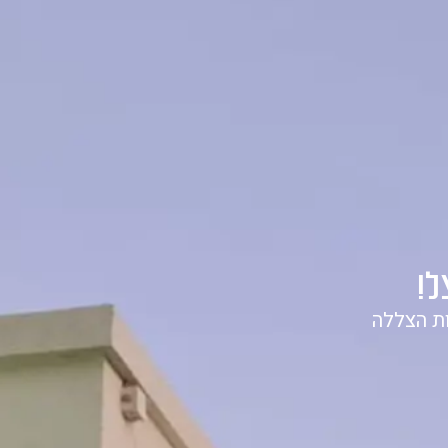
שר
לשיחת ייעוץ ללא התחייבות
1-700-721-000
ל!
ת הצללה