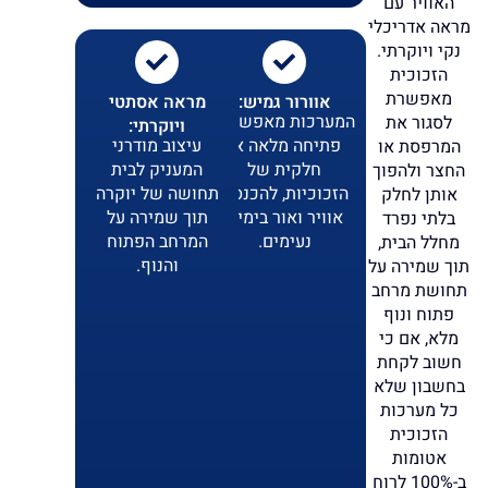
האוויר עם
מראה אדריכלי
נקי ויוקרתי.
הזכוכית
מאפשרת
אוורור גמיש:
מראה אסתטי
המערכות מאפשרות
לסגור את
ויוקרתי:
פתיחה מלאה או
עיצוב מודרני
המרפסת או
חלקית של
המעניק לבית
החצר ולהפוך
הזכוכיות, להכנסת
תחושה של יוקרה
אותן לחלק
אוויר ואור בימים
תוך שמירה על
בלתי נפרד
נעימים.
המרחב הפתוח
מחלל הבית,
והנוף.
תוך שמירה על
תחושת מרחב
פתוח ונוף
מלא, אם כי
חשוב לקחת
בחשבון שלא
כל מערכות
הזכוכית
אטומות
ב-100% לרוח