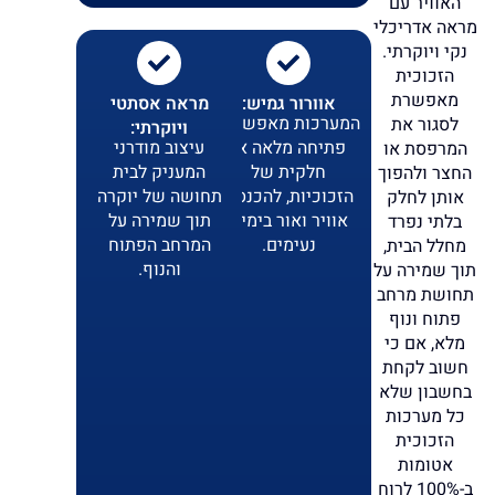
האוויר עם
מראה אדריכלי
נקי ויוקרתי.
הזכוכית
מאפשרת
אוורור גמיש:
מראה אסתטי
המערכות מאפשרות
לסגור את
ויוקרתי:
פתיחה מלאה או
עיצוב מודרני
המרפסת או
חלקית של
המעניק לבית
החצר ולהפוך
הזכוכיות, להכנסת
תחושה של יוקרה
אותן לחלק
אוויר ואור בימים
תוך שמירה על
בלתי נפרד
נעימים.
המרחב הפתוח
מחלל הבית,
והנוף.
תוך שמירה על
תחושת מרחב
פתוח ונוף
מלא, אם כי
חשוב לקחת
בחשבון שלא
כל מערכות
הזכוכית
אטומות
ב-100% לרוח