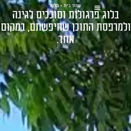
עמוד בית
»
בלוג
1-700-721-000
בלוג פרגולות וסוככים לגינה
ולמרפסת התוכן שחיפשתם, במקום
אחד.