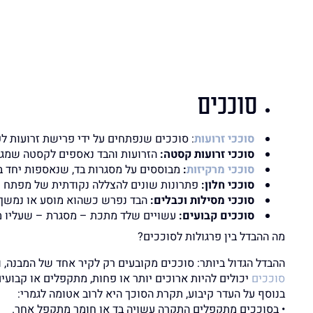
סוככים
סוככי זרועות
: סוככים שנפתחים על ידי פרישת זרועות לפ
סוככי זרועות קסטה:
הזרועות והבד נאספים לקסטה שמגנ
סוככי מרקיזות
:
מבוססים על מסגרות בד, שנאספות יחד בסג
סוככי חלון:
פתרונות שונים להצללה נקודתית של מפתח ק
סוככי מסילות וכבלים:
הבד נפרש כשהוא מוסע או נמשך בת
סוככים קבועים:
עשויים שלד מתכת – מסגרת – שעליו מ
מה ההבדל בין פרגולות לסוככים?
ההבדל הגדול ביותר: סוככים מקובעים רק לקיר אחד של המבנה, ו
סוככים
יכולים להיות ארוכים יותר או פחות, מתקפלים או קבועי
בנוסף על העדר קיבוע, תקרת הסוכך היא לרוב אטומה לגמרי:
• בסוככים מתקפלים התקרה עשויה בד או חומר מתקפל אחר.