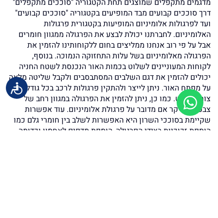
מדגמים מתקפלים שמוצגים תחת הקטגוריה "סוככים מתקפלים"
דרך סוככים קבועים מבד המופיעים בקטגוריה "סוככים קבועים"
ועד לפרגולות אלומיניום המופיעות בקטגורית פרגולות
האלומיניום. לחברתנו יכולת לבצע את הפרגולה ממגוון חומרים
אבל על פי רוב אנחנו ממליצים בחום ללקוחותינו להזמין את
הפרגולה מאלומיניום בשל עלות התחזוקה הנמוכה. בנוסף,
לקוחות המעוניינים לשלוט בכמות האור הנכנסת לשטח החניה
יכולים להזמין את דגם השלבים המסתבסבים ולקבל שליטה מלאה
על מפתח האור. ניתן לייצר ולהתקין פרגולות לרכב בכל גודל ובכל
צורה כמעט. כמו כן, ניתן להזמין את הפרגולה במגוון רחב של
צבעים בעיקר אם מדובר על פרגולת אלומיניום. עוד אפשרות
שקיימת בסוככי השרון היא האפשרות לשלב בין חומרי גלם כמו
הוספת זכוכיות בצידי הפרגולה, הוספת מדפים לאחסון וכדומה.
לתשומת לבך, ברשויות רבות פרגולות מצריכות אישורי בנייה.