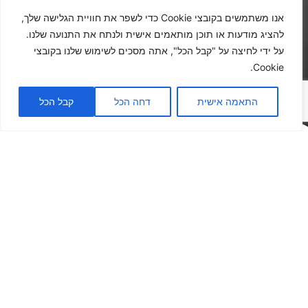
אנו משתמשים בקובצי Cookie כדי לשפר את חוויית הגלישה שלך,
להציג מודעות או תוכן מותאמים אישית ולנתח את התנועה שלנו.
על ידי לחיצה על "קבל הכל", אתה מסכים לשימוש שלנו בקובצי
Cookie.
התאמה אישית
דחה הכל
קבל הכל
+
100,000
350
360
°
+
35
שנות ניסיון
מעטפת שירות
מ״ר אולם תצוגה
לקוחות מרוצים
פתרונות הצללה
וקירוי שעומדים
במבחן הזמן
השקעה בפתרון הצללה צריכה