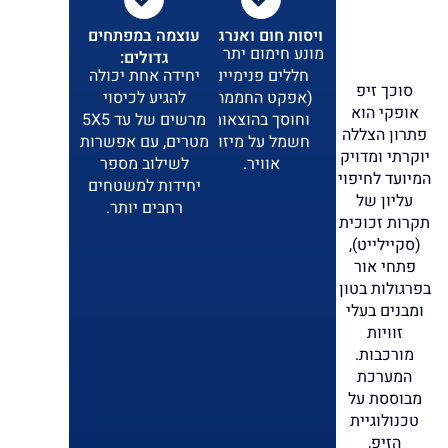
ויסות חום ואנרגיה:
עוצמה במפתחים
מונע חימום יתר של
גדולים:
חללים פנימיים
יחידה אחת יכולה
סוכך זיפ
(אפקט החממה)
להגיע לכיסוי
אופקי הוא
וחוסך בהוצאות
מרשים של עד 5X5
פתרון הצללה
חשמל על מיזוג
מטרים, עם אפשרות
יוקרתי ומדויק
אוויר.
לשילוב מספר
המיועד לחיפוי
יחידות למשטחים
עליון של
רחבים יותר.
תקרות זכוכית
(סקיילייט),
פתחי אור
בפרגולות בטון
ומבנים בעלי
זוויות
מורכבות.
המערכת
מבוססת על
טכנולוגיית
הזיפ,