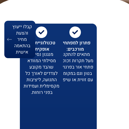
קבלו ייעוץ
והצעת
מחיר
פתרון למפתחים
טכנולוגיית זיפ
בהתאמה
מורכבים:
אופקית:
אישית
מתאים להתקנה
מנגנון נסיעה
מעל תקרות זכוכית,
מסילתי המוודא
פתחי אור בפרגולות
שהבד מקובע
בטון וגם במקומות
לצדדים לאורך כל
עם זווית או שיפוע.
התנועה, ליציבות
מקסימלית ועמידות
בפני רוחות.