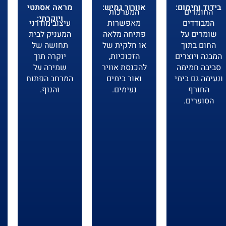
בידוד וחימום:
אוורור גמיש:
מראה אסתטי
החומרים
המערכות
ויוקרתי:
המבודדים
מאפשרות
עיצוב מודרני
שומרים על
פתיחה מלאה
המעניק לבית
החום בתוך
או חלקית של
תחושה של
המבנה ויוצרים
הזכוכיות,
יוקרה תוך
סביבה חמימה
להכנסת אוויר
שמירה על
ונעימה גם בימי
ואור בימים
המרחב הפתוח
החורף
נעימים.
והנוף.
הסוערים.