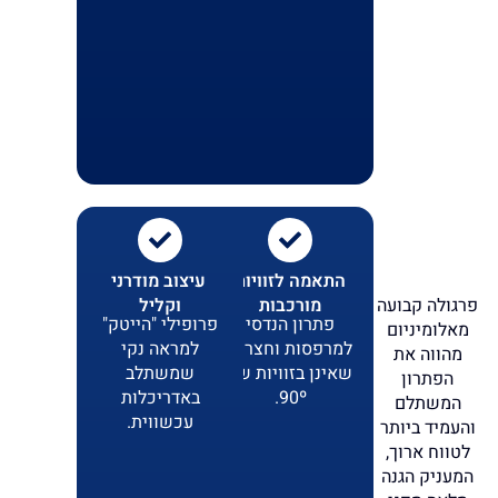
התאמה לזוויות
עיצוב מודרני
מורכבות
וקליל
פרגולה קבועה
פתרון הנדסי
פרופילי "הייטק"
מאלומיניום
למרפסות וחצרות
למראה נקי
מהווה את
שאינן בזוויות של
שמשתלב
הפתרון
90º.
באדריכלות
המשתלם
עכשווית.
והעמיד ביותר
לטווח ארוך,
המעניק הגנה