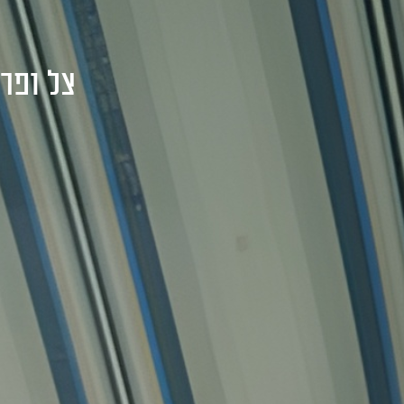
בית
אודות
מ
צל ופרט