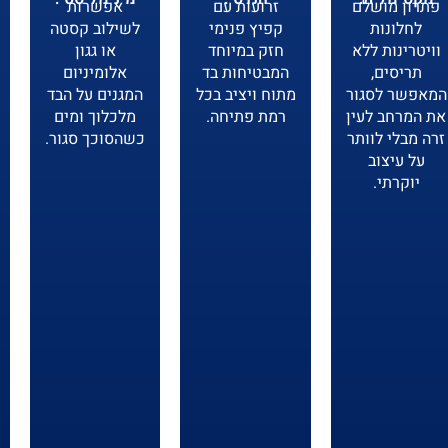
פתרון מושלם
זרועות עם
אפשרות
לחלונות
קפיץ פנימי
לשילוב קסטה
וויטרינות ללא
חזק במיוחד
או גגון
תריסים,
המבטיחות בד
אלומיניום
המאפשר לסגור
מתוח ויציב בכל
המגנים על הבד
את המרחב לעין
רמת פתיחה.
מלכלוך ומים
זרה מבלי לוותר
כשהסוכך סגור.
על עיצוב
יוקרתי.