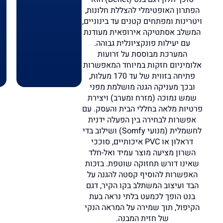
הפתרון האופטימלי להצללת חלונות,
ויטרינות ומפתחים קטנים עד בינוניים,
המשלב אסתטיקה אירופאית מעודנת
עם יעילות פונקציונלית גבוהה.
המערכת מבוססת על זרועות
אלומיניום חזקות במיוחד המאפשרות
פתיחה בזווית של עד 170 מעלות,
ובכך מעניקה הגנה מושלמת מפני
שמש נמוכה (מזרח ומערב) ויצירת
פרטיות מלאה בחללי הבית והעסק. עם
אפשרות לבחירה בין הפעלה ידנית
לחשמלית (מנועי Somfy) ושילוב בדי
דראלוּן או PVC איכותיים, סוככי
השרון מציעה מוצר עמיד ואל-חלד
שאינו דורש תחזוקה שוטפת. בזכות
האפשרות להוסיף קסטה להגנה על
הבד ועיצוב המשתלב בקו הקיר, דגם
בנט הופך לכמעט בלתי נראה בעת
הקיפול, תוך שמירה על המראה הנקי
של חזית המבנה.