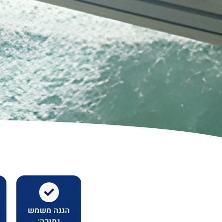
הגנה משמש
נמוכה: