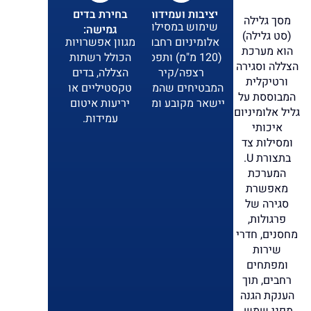
יציבות ועמידות:
בחירת בדים
מסך גלילה
שימוש במסילות
גמישה:
(סט גלילה)
אלומיניום רחבות
מגוון אפשרויות
הוא מערכת
(120 מ"מ) ותפסני
הכולל רשתות
הצללה וסגירה
רצפה/קיר
הצללה, בדים
ורטיקלית
המבטיחים שהמסך
טקסטיליים או
המבוססת על
יישאר מקובע ומוגן.
יריעות איטום
גליל אלומיניום
עמידות.
איכותי
ומסילות צד
בתצורת U.
המערכת
מאפשרת
סגירה של
פרגולות,
מחסנים, חדרי
שירות
ומפתחים
רחבים, תוך
הענקת הגנה