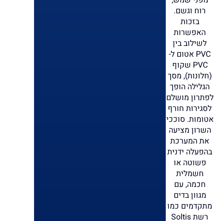
מפני שמש,
רוח וגשם.
בזכות
האפשרות
לשילוב בין
PVC אטום ל-
PVC שקוף
(חלונות), מסך
הגלילה הופך
לפתרון מושלם
לסגירות חורף
אטומות. סוככי
השרון מציעה
את המערכת
בהפעלה ידנית
פשוטה או
חשמלית
חכמה, עם
מגוון בדים
מתקדמים כמו
רשת Soltis