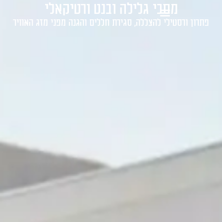
מסכי גלילה ובנט ורטיקאלי
1-700-721-000
פתרון ורסטילי להצללה, סגירת חללים והגנה מפני מזג האוויר