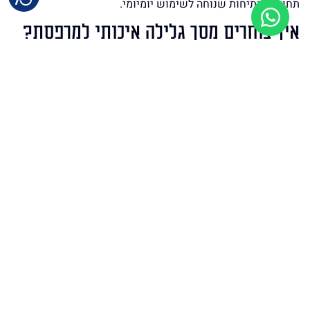
תחושת פתיחות שנוחה לשימוש יומיומי.
איך בוחרים מסך גלילה איכותי למרפסת?
בחירת
מסך גלילה
למרפסת מתחילה בהבנת כיוון השמש ורמת
החשיפה.
בדי אקריליק מתאימים לשמש חזקה ושומרים על צבע אחיד.
בדי רשת מספקים סינון טבעי ומאפשרים צפייה החוצה.
בנוסף חשוב לבחור מנגנון יציב שמתאים לגודל הפתח.
התאמה נכונה מבטיחה תנועה חלקה לאורך שנים.
האם המסך מתאים לכל עונה?
המסך מיועד בראש ובראשונה להצללה מפני השמש אך נותן גם
הגנה קלה מרוח ומטפטופים.
הוא לא מחליף סגירת חורף מלאה ולכן כדאי לגלול אותו במזג
אוויר סוער.
לשימוש יומיומי הוא יוצר פתרון נוח ויציב שמתאים לכל שעות
היום.
עיצוב מודרני שמתאים לכל מבנה