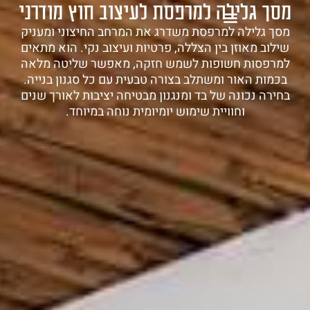
מסך גלילה למרפסת לעיצוב חוץ מודרני
1-700-721-000
מסך גלילה למרפסת משדרג את המרחב החיצוני ומעניק
שילוב מאוזן בין הצללה, פרטיות ועיצוב נקי. הוא מתאים
למרפסות חשופות לשמש חזקה, מאפשר שליטה מלאה
בכמות האור ומשתלב בצורה טבעית עם כל סגנון בנייה.
בחירה נכונה של בד ומנגנון מבטיחה יציבות לאורך שנים
וחוויית שימוש יומיומית נוחה במיוחד.