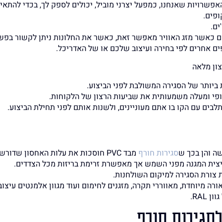
אפשרויות שאנחנו, כמפעל יצרני מוביל, יכולים לספק לך, בכדי להתא
ופים.
ים.
חם כאשר מזג האוויר מאפשר זאת, כאשר את החלונות ניתן לקשור בפש
פים אחרים לפי בחירה ועיצוב שלכם או של האדריכל.
ון מלאה
ביותר של הסגירה המשולבת לפני הביצוע.
סופי ומעלה משמעותית את שביעות הרצון של הלקוחות.
בים עם הקו בו אתם מעוניינים, ולשנות אותם לפני תחילת הביצוע.
שה והן בכך ש
סגירות חורף
מבד PVC חוסכות את עלות האחסון שדורשות סגירות האלומיניום.
צית המגנה מפני השמש אך מאפשרת זרימת בריזות מכל הצדדים.
 צורת הסגירה למיקום השולחנות.
רה מיוחדת, מאווררי תקרה, מזגנים לחימום ועוד מגוון אלמנטים עיצוב
RAL.
סגירות חורף