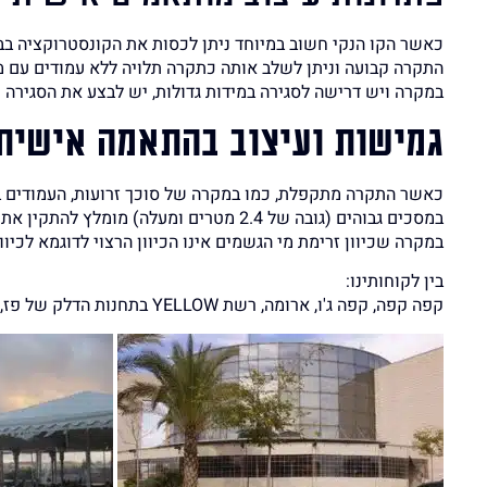
כאשר הקו הנקי חשוב במיוחד ניתן לכסות את הקונסטרוקציה בב
התקרה קבועה וניתן לשלב אותה כתקרה תלויה ללא עמודים עם מ
במקרה ויש דרישה לסגירה במידות גדולות, יש לבצע את הסגירה 
גמישות ועיצוב בהתאמה אישית:
כאשר התקרה מתקפלת, כמו במקרה של סוכך זרועות, העמודים בח
במסכים גבוהים (גובה של 2.4 מטרים ומעלה) מומלץ להתקין את המסכים עם הפעלה באמצעות מנואלה או באמצעות הפעלה חשמלית.
במקרה שכיוון זרימת מי הגשמים אינו הכיוון הרצוי לדוגמא לכיו
בין לקוחותינו:
קפה קפה, קפה ג'ו, ארומה, רשת YELLOW בתחנות הדלק של פז, דור אלון, סגפרדו ועוד.