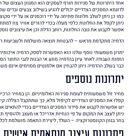
אחד היתרונות של סגירות חורף לעסקים הוא המגוון העצום של ה
לדוגמא המסכים הצדדיים יכולים להגיע בשילוב צבעים ובדים שק
כמו כן ניתן לשלב חלונות פתיחה על ידי רוכסנים או על ידי סקוצ'
ניתן לקפל את החלונות כלפי מעלה בכדי להזרים אוויר צח למת
אפשר לקבוע את גובה החלונות, רוחב הדלת וכן את עיצובים נוס
הדמיה מתקדמת מראש – להבטחת תוצאה מושלמת ולשביעות רצ
יתרון משמעותי נוסף שלנו הוא האפשרות לספק הדמיה איכותית 
הזמנת העבודה לאחר עיון בהדמיה מונע אי הבנות לגבי התוצר ה
כבר בשלב ההדמיה ניתן להבחין אם אלמנטים מסוימים אינם משתל
יתרונות נוספים
מחיר זול משמעותית לעומת סגירות האלומיניום. הן במחיר הרכי
קפלו את המסכים הצדדיים לקיפול מלא, כך שתתקבל הצללה קיי
יש אפשרות לקבוע את סידור המסכים הצדדיים בכדי להתאים את
ניתן לעצב את המקום על פי הנחיות אדריכל או מעצב ולהוסיף תאו
בחר בגוון הקונסטרוקציה – השלד, ליצירת התאמה מושלמת לכל גוון 
פתרונות עיצוב מותאמים אישית ל