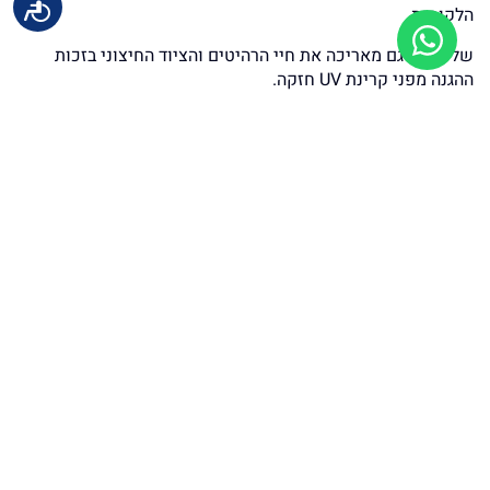
הלקוחות.
שליטה זו גם מאריכה את חיי הרהיטים והציוד החיצוני בזכות
ההגנה מפני קרינת UV חזקה.
יתרונות לבית
הרבה בעלי בתים פרטיים בוחרים בסוכך חשמלי בזכות היתרונות
הרבים שהוא מעניק.
שליטה מלאה בנוחות ניתן לווסת את רמת ההצללה בקלות.
הגנה על חלונות ודלתות שכבת הצללה נוספת מפני שמש
ישירה.
חיסכון באנרגיה צמצום החימום הפנימי בבית בקיץ.
שיפור המראה החיצוני תוספת עיצובית לחזית הבית.
שימושיות גבוהה שליטה מרחוק באמצעות שלט או בית
חכם.
באתר סוככי השרון תמצאו דגמים מגוונים, כולל סוככי זרועות
מתקפלים וסוככים נאספים בהתאמה אישית.
יתרונות לעסק