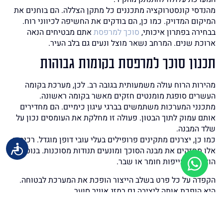
מהנדסי קונסטרוקציה מתכננים כל מתקן הצללה. הם בוחנים את
המיקום המדויק. כמו כן, הם בודקים את החשיפה לכיווני רוח.
בבחירה בפתרון איכותי,
סוכך למרפסת
אתם מבטיחים הנאה
ארוכת שנים. המרחב נשאר מוצל ונעים גם בלב העיר.
תכנון סוכך למרפסת בקומות גבוהות
מהירות הרוח עולה משמעותית בגובה רב. לכן, מערכת בקומה
העשרים סופגת מומנטים חזקים מאשר בקומה ראשונה.
מתכנני המערכות משתמשים בברגי עיגון כימיים. הם מחדירים
אותם עמוק לתוך הבטון. פעולה זו מחלקת את העומסים נכון על
שלד המבנה.
כמו כן, יצרנים מתקינים פרופילים בעלי עובי דופן מוגדל. רכיבים
אלו מחזקים את מבנה הסוכך ומונעים תנודות מסוכנות. בנוסף,
הוא מונע עייפות חומר או שבר.
הקפדה על כל פרט בשלב הייצור הופכת את המערכת לבטוחה.
היא הופכת אותה ליציבה גם במזג אוויר סוער.
התקנת המערכת ללא חיישן רוח חכם מונעת סגירה אוטומטית.
כתוצאה מכך, המהירות עלולה לחרוג מהטווח הבטוח.