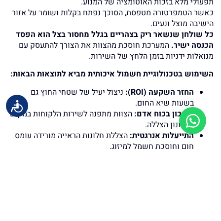
תפעולי מלא בזכות האוטומציה של המנוע.
כאשר הטמפרטורה מטפסת, הסוכך נפתח בקלות ושומר על אזור
הישיבה מוצל ונעים.
כל שולחן שנשאר ריק בצהריים בגלל מחסור בצל הוא הפסד
הכנסה ישיר.
המערכת חוסכת מהצוות את הצורך להתעסק עם
מנואלות ידניות בזמן הלחץ של השירות.
השימוש בטכנולוגיית חשמול איכותית מביא לתוצאות הבאות:
החזר השקעה (
ROI
):
ניצול יעיל של שטחי החוץ גם
בשעות שיא החום.
חיסכון בכוח אדם:
הצוות מתפנה לשירות הלקוחות במקום
לכיוונון הצללה.
התייעלות אנרגטית:
הצללת חלונות הראייה מורידה עומס
חום וחוסכת חשמל למיזוג.
נראות מותג אחידה:
פתיחה וסגירה סינכרונית של כל חזית
העסק למראה מקצועי.
בפרויקטים של מסעדות במישור החוף, ראינו כי
סוככים
חכמים
הגדילו את התפוסה בפועל.
המערכת סיפקה צל רציף ללא הפרעה לסועדים, גם כאשר השמש
שינתה את זוויתה. היכולת להפוך את שטח החוץ לחלל מזמין