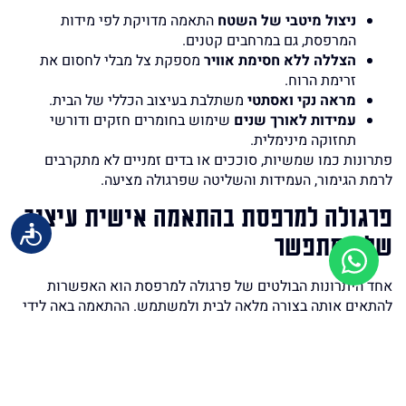
ניצול מיטבי של השטח
התאמה מדויקת לפי מידות
המרפסת, גם במרחבים קטנים.
הצללה ללא חסימת אוויר
מספקת צל מבלי לחסום את
זרימת הרוח.
מראה נקי ואסתטי
משתלבת בעיצוב הכללי של הבית.
עמידות לאורך שנים
שימוש בחומרים חזקים ודורשי
תחזוקה מינימלית.
פתרונות כמו שמשיות, סוככים או בדים זמניים לא מתקרבים
לרמת הגימור, העמידות והשליטה שפרגולה מציעה.
פרגולה למרפסת בהתאמה אישית עיצוב
שלא מתפשר
אחד היתרונות הבולטים של פרגולה למרפסת הוא האפשרות
להתאים אותה בצורה מלאה לבית ולמשתמש. ההתאמה באה לידי
ביטוי בפרטים כמו:
בחירת צבע, גימור, עובי ומבנה הקונסטרוקציה.
התאמה לגובה, לכיוון השמש ולפתחים קיימים.
שילוב אלמנטים אדריכליים כמו עמודים דקורטיביים או