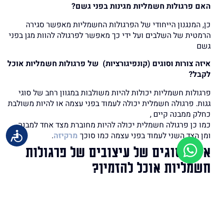
האם פרגולות חשמליות מגינות בפני גשם?
כן, המנגנון הייחודי של הפרגולות החשמליות מאפשר סגירה
הרמטית של השלבים ועל ידי כך מאפשר לפרגולה להוות מגן בפני
גשם
איזה צורות וסוגים (קונפיגורציות) של פרגולות חשמליות אוכל
לקבל?
פרגולות חשמליות יכולות להיות משולבות במגוון רחב של סוגי
גגות. פרגולה חשמלית יכולה לעמוד בפני עצמה או להיות משולבת
כחלק ממבנה קיים ,
כמו כן פרגולה חשמלית יכולה להיות מחוברת מצד אחד למבנה
ומן הצד השני לעמוד בפני עצמה כמו סוכך
מרקיזה
.
איזה סוגים של עיצובים של פרגולות
חשמליות אוכל להזמין?
פרגולות חשמליות יכולות להיות מעוצבות ומיוצרות בצורה
אופקית (הקלאסית) אך גם בצורה משופעת , עם זויות (כמו שובך
יונים) ומעוגלת, בהתחשב בגודל של השטח אותו אתה מעונין