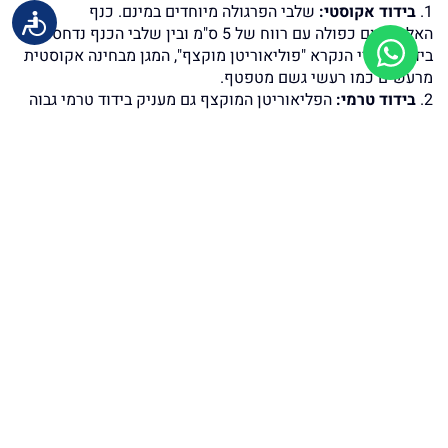
1.
בידוד אקוסטי:
שלבי הפרגולה מיוחדים במינם. כנף
האלומיניום כפולה עם רווח של 5 ס"מ ובין שלבי הכנף נדחס חומר
בידוד ייחודי הנקרא "פוליאוריטן מוקצף", המגן מבחינה אקוסטית
מרעשים כמו רעשי גשם מטפטף.
2.
בידוד טרמי:
הפליאוריטן המוקצף גם מעניק בידוד טרמי גבוה
מפני חום וקור.
3.
אטימה מוחלטת:
כששלבי הפרגולה סגורים אטימת הגג עומדת
על 100%!
4.
שיפוע:
יתרונה של פרגולה זו על פני פרגולת אלומיניום רגילה,
הוא בסרגלי הפרגולה, הבנויים כך שהמים מחליקים לצדדים
ונאספים במרזבים, ועל כן אין הכרח בהתקנה שיפועית.
5.
סגירה היקפית:
קיימת אפשרות לסגירה מוחלטת של הפרגולה
באמצעות חלונות נעים על גבי מסילות או לחילופין במערכת בדי
PVC הנגללים בצורה חשמלית, הקלים יותר לתפעול.
פרגולת SKYROOF, בתוספת סגירה היקפית, יכולה לשמש גם
לחדר לכל דבר!