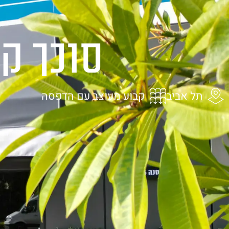
בית
אודות
מ
סוכך ק
תל אביב
קבוע מעוצב עם הדפסה