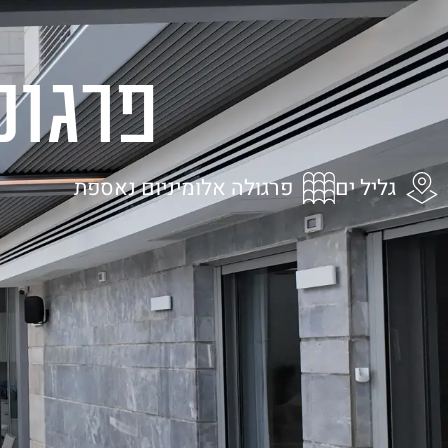
בית
אודות
מ
פרגול
גליל ים
פרגולה אלומיניום נאספת