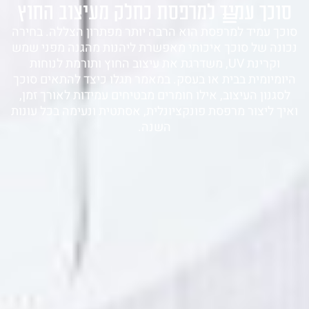
סוכך עמיד למרפסת כחלק מעיצוב החוץ
1-700-721-000
סוכך עמיד למרפסת הוא הרבה יותר מפתרון הצללה. בחירה
נכונה של סוכך איכותי מאפשרת ליהנות מהגנה מפני שמש
וקרינת UV, משדרגת את עיצוב החוץ ותורמת לנוחות
היומיומית בבית או בעסק. במאמר תגלו כיצד להתאים סוכך
לסגנון העיצוב, אילו חומרים מבטיחים עמידות לאורך זמן,
ואיך ליצור מרפסת פונקציונלית, אסתטית ונעימה בכל עונות
השנה.