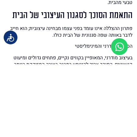
טבעי מהבית.
התאמת הסוכך לסגנון העיצובי של הבית
פתרון ההצללה אינו עומד בפני עצמו מבחינה עיצובית; הוא חייב
לדבר באותה שפה סגנונית של הבית כולו.
הסגנון המודרני והמינימליסטי
בעיצוב מודרני, המאופיין בקווים נקיים, פתחים גדולים ומיעוט
קישוטים, הסוכך צריך להיטמע במבנה בצורה המזוקקת ביותר.
הבחירה המועדפת תהיה טקסטיל חלק, מתוח ומהודק, ללא
פיתוחים או סיומות גליות.
המטרה היא ליצור מראה נקי ואחיד שממשיך את קווי המבנה
הקיים.
הסגנון הכפרי והחם
בבתים המעוצבים בסגנון כפרי, טוסקני או פרובנסיאלי, המטרה
היא ליצור רכות, חמימות ועושר של חומרים. כאן נחפש טקסטיל
בעל טקסטורה מובלטת, גוונים חמים המשתלבים עם חומרים