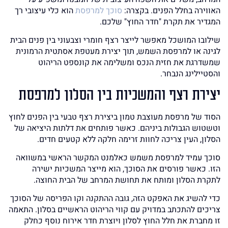
האווירה בחלל הפנים. בקצרה:
סוכך למרפסת
הוא כלי עיצובי רך
המגדיר את תקרת "חדר החוץ" שלכם.
שילובו המושכל מאפשר לייצר רצף חומרי וצבעוני בין פנים הבית
לגינה או למרפסת השמש, תוך יצירת מעטפת אסתטית הרמונית
שמשדרגת את חזית הנכס ומשלימה את קונספט הריהוט
והסטיילינג הנבחר.
יצירת רצף והמשכיות בין הסלון למרפסת
הסוד של מרפסת מעוצבת טמון ביצירת רצף טבעי בין הפנים לחוץ
וטשטוש הגבולות ביניהם. כאשר פותחים את דלתות היציאה של
הסלון, העין צריכה לחוות זרימה חלקה ללא קטעים חדים.
סוכך עמיד למרפסת משמש כאלמנט המקשר הראשי במשוואה
הזו. כאשר פורסים את הסוכך, הוא מייצר המשכיות ישירה
לתקרת הסלון ומותח את תחושת המרחב של הבית החוצה.
כדי להשיג את האפקט הזה, גובה ההתקנה וקו הפריסה של הסוכך
צריכים להתכתב במדויק עם קווי הריהוט הראשיים בסלון. התאמה
זו מחברת את חלל החוץ לסלון ויוצרת חדר אירוח נוסף כחלק