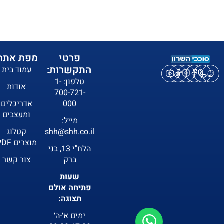
פרטי
מפת אתר:
התקשרות:
עמוד בית
טלפון: 1-
אודות
700-721-
000
אדריכלים
ומעצבים
מייל:
shh@shh.co.il
קטלוג
מוצרים PDF
הלח"י 13, בני
ברק
צור קשר
שעות
פתיחה אולם
תצוגה:
ימים א׳-ה׳