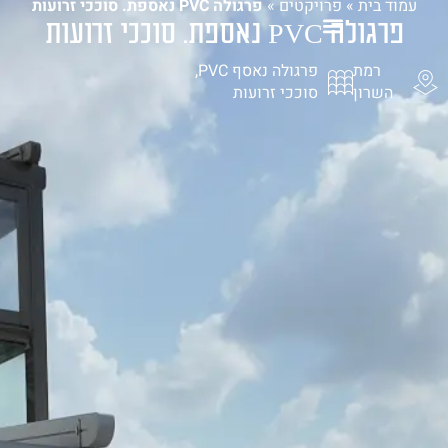
עמוד בית
»
פרויקטים
»
פרגולה PVC נאספת. סוככי זרועות
פרגולה PVC נאספת. סוככי זרועות
1-700-721-000
רמת
פרגולה נאסף PVC,
השרון
סוככי זרועות