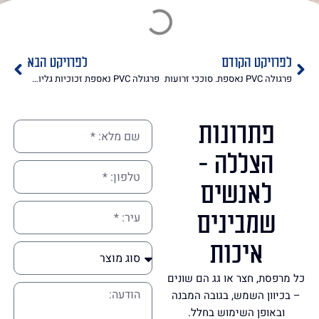
לפרויקט הקודם
לפרויקט הבא
פרגולה PVC נאספת. סוככי זרועות
פרגולה PVC נאספת זכוכיות גליוטינה. מסכי ZIP
פתרונות
הצללה -
לאנשים
שמבינים
איכות
כל מרפסת, חצר או גג הם שונים
– בכיוון השמש, בגובה המבנה
ובאופן השימוש בחלל.