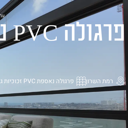
בית
אודות
מ
עמו
פר
רמת השרון
פרגולה נאספת PVC זכוכיות גליוטינה מסכים ZIP